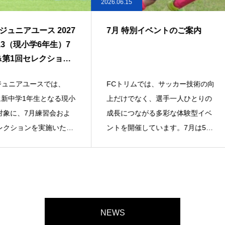
2026.06.15
2026.05.2
2027
7月 特別イベントのご案内
FCト
年生）7
加者募
ション
では、
FCトリムでは、サッカー技術の向
FCト
となる現小
上だけでなく、選手一人ひとりの
が大好
習会およ
成長につながる多彩な体験型イベ
体験練
施いたし
ントを開催しています。7月は5名
す。ク
の外部講師による
ルを実
NEWS