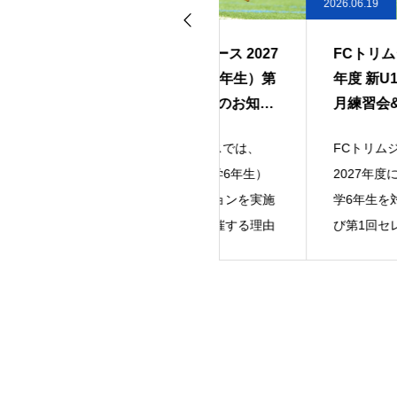
26.07.08
2026.06.19
FCトリムジュニアユース 2027
FCトリムジュニアユース 
年度 新U13（現小学6年生）第
年度 新U13（現小学6
2回セレクション開催のお知ら
月練習会&第1回セレク
せ
開催のお知らせ
FCトリムジュニアユースでは、
FCトリムジュニアユース
2027年度 新U13（現小学6年生）
2027年度に新中学1年生
を対象に第2回セレクションを実施
学6年生を対象に、7月練
いたします。2回目を開催する理由
び第1回セレクションを実
ます。当ク