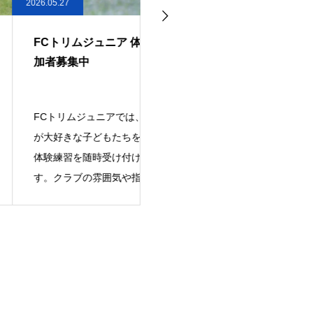
7
2026.05.25
リムジュニア 体験練習 参
FCトリムジュニアユース 202
集中
年度 新U13（現小学6年生）6
月練習会開催のお知らせ
リムジュニアでは、サッカー
FCトリムジュニアユースでは、
きな子どもたちを対象に、
2027年度に新中学1年生となる現
習を随時受け付けていま
学6年生を対象に練習会を開催い
ラブの雰囲気や指導スタイ
します。当クラブに興味のある選
際に体
手は、ぜひご