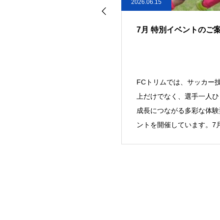
26.06.19
2026.06.15
FCトリムジュニアユース 2027
7月 特別イベントのご
年度 新U13（現小学6年生）7
月練習会&第1回セレクション
開催のお知らせ
FCトリムジュニアユースでは、
FCトリムでは、サッカー
2027年度に新中学1年生となる現小
上だけでなく、選手一人ひ
学6年生を対象に、7月練習会およ
成長につながる多彩な体験
び第1回セレクションを実施いたし
ントを開催しています。7
ます。当ク
の外部講師による