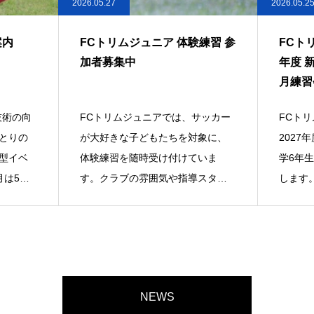
2026.05.27
2026.05.2
案内
FCトリムジュニア 体験練習 参
FCト
加者募集中
年度 
月練習
技術の向
FCトリムジュニアでは、サッカー
FCト
とりの
が大好きな子どもたちを対象に、
2027
型イベ
体験練習を随時受け付けていま
学6年
月は5名
す。クラブの雰囲気や指導スタイ
します
ルを実際に体
手は、
NEWS