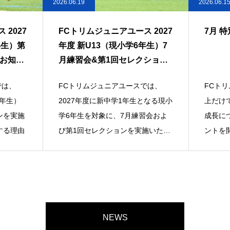
2026.06.15
2026.05.2
2027
7月 特別イベントのご案内
FCト
年生）7
加者募
ション
では、
FCトリムでは、サッカー技術の向
FCト
となる現小
上だけでなく、選手一人ひとりの
が大好
習会およ
成長につながる多彩な体験型イベ
体験練
施いたし
ントを開催しています。7月は5名
す。ク
の外部講師による
ルを実
NEWS