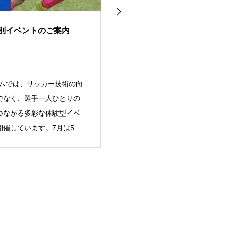
7
2026.05.25
リムジュニア 体験練習 参
FCトリムジュニアユース 202
集中
年度 新U13（現小学6年生）6
月練習会開催のお知らせ
リムジュニアでは、サッカー
FCトリムジュニアユースでは、
きな子どもたちを対象に、
2027年度に新中学1年生となる現
習を随時受け付けていま
学6年生を対象に練習会を開催い
ラブの雰囲気や指導スタイ
します。当クラブに興味のある選
際に体
手は、ぜひご