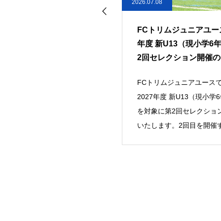
26.07.08
2026.06.19
FCトリムジュニアユース 2027
FCトリムジュニアユース 
年度 新U13（現小学6年生）第
年度 新U13（現小学6
2回セレクション開催のお知ら
月練習会&第1回セレク
せ
開催のお知らせ
FCトリムジュニアユースでは、
FCトリムジュニアユース
2027年度 新U13（現小学6年生）
2027年度に新中学1年生
を対象に第2回セレクションを実施
学6年生を対象に、7月練
いたします。2回目を開催する理由
び第1回セレクションを実
ます。当ク