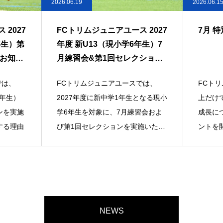
2026.06.15
2026.05.2
2027
7月 特別イベントのご案内
FCト
年生）7
加者募
ション
では、
FCトリムでは、サッカー技術の向
FCト
となる現小
上だけでなく、選手一人ひとりの
が大好
習会およ
成長につながる多彩な体験型イベ
体験練
施いたし
ントを開催しています。7月は5名
す。ク
の外部講師による
ルを実
NEWS