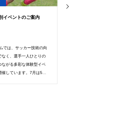
7
2026.05.25
リムジュニア 体験練習 参
FCトリムジュニアユース 202
集中
年度 新U13（現小学6年生）6
月練習会開催のお知らせ
リムジュニアでは、サッカー
FCトリムジュニアユースでは、
きな子どもたちを対象に、
2027年度に新中学1年生となる現
習を随時受け付けていま
学6年生を対象に練習会を開催い
ラブの雰囲気や指導スタイ
します。当クラブに興味のある選
際に体
手は、ぜひご