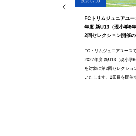
26.07.08
2026.06.19
FCトリムジュニアユース 2027
FCトリムジュニアユース 
年度 新U13（現小学6年生）第
年度 新U13（現小学6
2回セレクション開催のお知ら
月練習会&第1回セレク
せ
開催のお知らせ
FCトリムジュニアユースでは、
FCトリムジュニアユース
2027年度 新U13（現小学6年生）
2027年度に新中学1年生
を対象に第2回セレクションを実施
学6年生を対象に、7月練
いたします。2回目を開催する理由
び第1回セレクションを実
ます。当ク